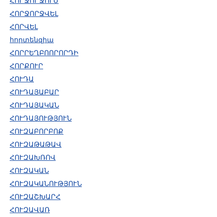
ՀՈՐՋՈՐՋՈՒՄ
ՀՈՐՋՈՐՋՎԵԼ
ՀՈՐՎԵԼ
հորտենզիա
ՀՈՐՐԵՂԲՈՈՐՈՐԴԻ
ՀՈՐՔՈՒՐ
ՀՈՒԴԱ
ՀՈՒԴԱՅԱԲԱՐ
ՀՈՒԴԱՅԱԿԱՆ
ՀՈՒԴԱՅՈՒԹՅՈՒՆ
ՀՈՒԶԱԲՈՐԲՈՔ
ՀՈՒԶԱԹԱԹԱՎ
ՀՈՒԶԱԽՌՈՎ
ՀՈՒԶԱԿԱՆ
ՀՈՒԶԱԿԱՆՈՒԹՅՈՒՆ
ՀՈՒԶԱՇԽԱՐՀ
ՀՈՒԶԱՎԱՌ