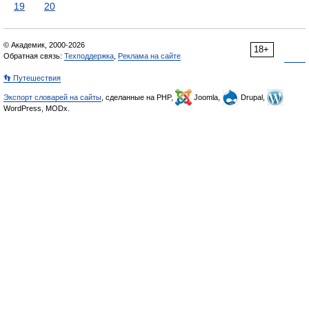
19
20
© Академик, 2000-2026
18+
Обратная связь:
Техподдержка
,
Реклама на сайте
👣 Путешествия
Экспорт словарей на сайты
, сделанные на PHP,
Joomla,
Drupal,
WordPress, MODx.