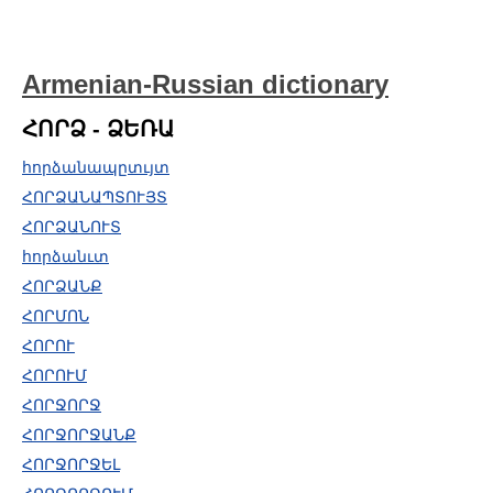
Armenian-Russian dictionary
ՀՈՐՁ - ՁԵՌԱ
հորձանապըտւյտ
ՀՈՐՁԱՆԱՊՏՈՒՅՏ
ՀՈՐՁԱՆՈՒՏ
հորձանւտ
ՀՈՐՁԱՆՔ
ՀՈՐՄՈՆ
ՀՈՐՈՒ
ՀՈՐՈՒՄ
ՀՈՐՋՈՐՋ
ՀՈՐՋՈՐՋԱՆՔ
ՀՈՐՋՈՐՋԵԼ